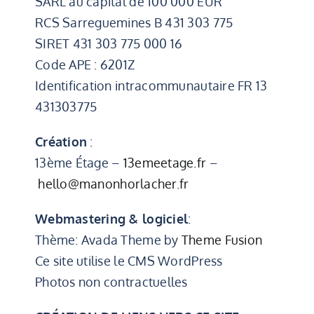
SARL au capital de 100 000 EUR
RCS Sarreguemines B 431 303 775
SIRET 431 303 775 000 16
Code APE : 6201Z
Identification intracommunautaire FR 13
431303775
Création
:
13ème Étage –
13emeetage.fr
–
hello@manonhorlacher.fr
Webmastering & logiciel
:
Thème: Avada Theme by
Theme Fusion
Ce site utilise le CMS WordPress
Photos non contractuelles