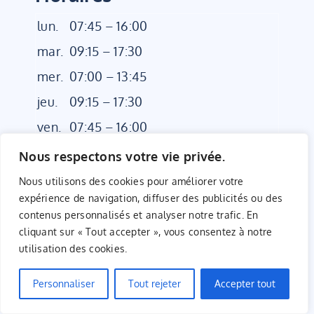
lun.
07:45 – 16:00
mar.
09:15 – 17:30
mer.
07:00 – 13:45
jeu.
09:15 – 17:30
ven.
07:45 – 16:00
sam.
07:00 – 11:30
Nous respectons votre vie privée.
Nous utilisons des cookies pour améliorer votre
Vous êtes…
expérience de navigation, diffuser des publicités ou des
contenus personnalisés et analyser notre trafic. En
Adulte
cliquant sur « Tout accepter », vous consentez à notre
utilisation des cookies.
Femme enceinte
Personnaliser
Tout rejeter
Accepter tout
Sportif