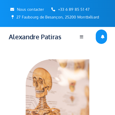
Passer
Nous contacter
+33 6 89 85 51 47
au
27 Faubourg de Besançon, 25200 Montbéliard
contenu
Alexandre Patiras
Toggle
Navigation