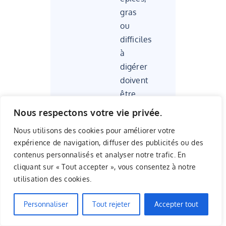
gras
ou
difficiles
à
digérer
doivent
être
évités.
Nous respectons votre vie privée.
Privilégiez
Nous utilisons des cookies pour améliorer votre
les
expérience de navigation, diffuser des publicités ou des
petites
contenus personnalisés et analyser notre trafic. En
cliquant sur « Tout accepter », vous consentez à notre
quantités
utilisation des cookies.
de
nourriture
Personnaliser
Tout rejeter
Accepter tout
et
évitez