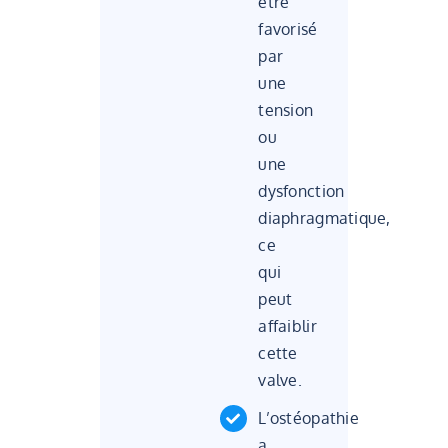
être
favorisé
par
une
tension
ou
une
dysfonction
diaphragmatique,
ce
qui
peut
affaiblir
cette
valve.
L’ostéopathie
a