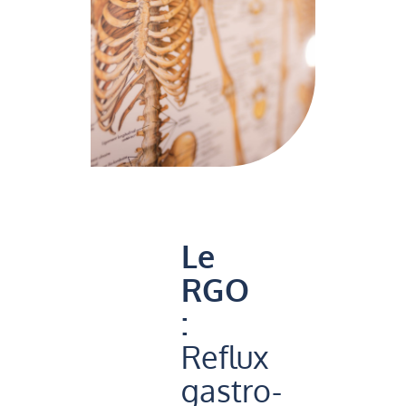
Le
RGO
:
Reflux
gastro-