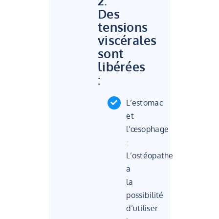
2.
Des
tensions
viscérales
sont
libérées
:
L’estomac
et
l’œsophage
:
L’ostéopathe
a
la
possibilité
d’utiliser